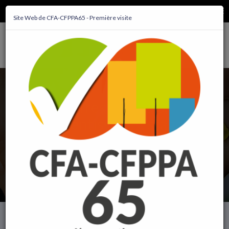
MENU
Site Web de CFA-CFPPA65 - Première visite
Offres, emplois,
apprentissages, stages
Nous recensons ici les offres d'emploi,
d'apprentissages et de stages qui nous
parviennent, des domaines d'expertise
auxquels nous vous formons 2026