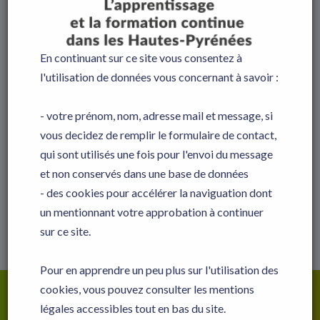
En ce moment :
1 Emploi(s)
,
4
Apprentissage(s)
,
0 Stage(s)
proposé(s)
En continuant sur ce site vous consentez à
l'utilisation de données vous concernant à savoir :
Offres de type : Stage
- votre prénom, nom, adresse mail et message, si
×
Il n'y a pas d'offre de type Stage déposée ici pour
vous decidez de remplir le formulaire de contact,
le moment, revenez plus tard :)
qui sont utilisés une fois pour l'envoi du message
et non conservés dans une base de données
×
- des cookies pour accélérer la naviguation dont
Sans précision de date de validité, chaque offre sera
publiée pendant 90 jours
un mentionnant votre approbation à continuer
sur ce site.
Pour en apprendre un peu plus sur l'utilisation des
cookies, vous pouvez consulter les mentions
RUBRIQUES
légales accessibles tout en bas du site.