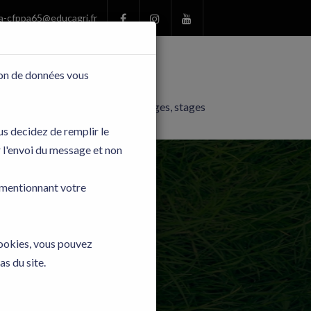
a-cfppa65@educagri.fr
tion de données vous
Offres, emplois, apprentissages, stages
us decidez de remplir le
r l'envoi du message et non
n mentionnant votre
Pro
cookies, vous pouvez
as du site.