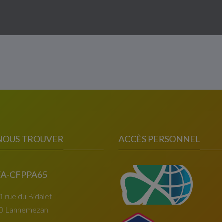
NOUS TROUVER
ACCÈS PERSONNEL
A-CFPPA65
1 rue du Bidalet
0 Lannemezan