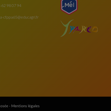
 62 98 07 94
fa-cfppa65@educagri.fr
posée
- Mentions légales