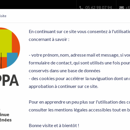
05 62 98 07 94
cf
site
En continuant sur ce site vous consentez à l'utilisa
concernant à savoir :
utur...
Nos priorités
Qui nous sommes
Actualités
- votre prénom, nom, adresse mail et message, si vo
formulaire de contact, qui sont utilisés une fois pou
conservés dans une base de données
- des cookies pour accélérer la naviguation dont u
approbation à continuer sur ce site.
Les formations délivrant le Titre 
Pour en apprendre un peu plus sur l'utilisation des 
Découvrez notre catalogue de formations 2026
consulter les mentions légales accessibles tout en b
Bonne visite et à bientôt !