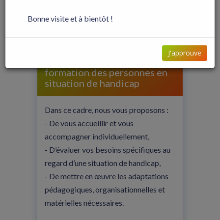
situation de handicap
Bonne visite et à bientôt !
Notre organisme est
engagé dans une démarche
d’accueil et
J'approuve
d’accompagnement en
formation des personnes en
situation de handicap
Dans ce cadre, nous vous proposons :
- De vous accueillir et vous
accompagner individuellement,
- D’évaluer vos besoins spécifiques au
regard d’une situation de handicap,
- De mettre en œuvre les adaptations
pédagogiques, organisationnelles et
matérielles nécessaires.