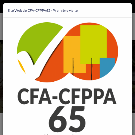
MENU
Site Web de CFA-CFPPA65 - Première visite
Votre accompagnement
est une de nos priorités
Nous vous accompagnons tout au long de
votre parcours de formation en fonction
de votre situation 2026
Nous vous accompagnons en tant qu'apprenant: