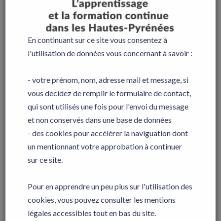
En période de formation:
- en vous proposant un parcours adapté à votre situation
et votre expérience,
- en étant à l'écoute de vos attentes et de vos besoins,
- en vous accompagnant dans vos demandes d'aides
En continuant sur ce site vous consentez à
(permis de conduire, équipement, etc.)
l'utilisation de données vous concernant à savoir :
En période en entreprise, en travaillant en étroite
collaboration avec votre employeur,
- votre prénom, nom, adresse mail et message, si
Après votre formation, en vous orientant vers une
poursuite d'étude ou en vous aidant à vous insérez
vous decidez de remplir le formulaire de contact,
professionnellement.
qui sont utilisés une fois pour l'envoi du message
Consultez les rubriques ci-contre pour obtenir des
informations sur :
et non conservés dans une base de données
- l'accompagnement des apprenants en situation de
- des cookies pour accélérer la naviguation dont
handicap
- les aides aux stagiaires
un mentionnant votre approbation à continuer
- les aides aux apprentis
sur ce site.
Accueil et
Pour en apprendre un peu plus sur l'utilisation des
accompagnement des
cookies, vous pouvez consulter les mentions
personnes en
légales accessibles tout en bas du site.