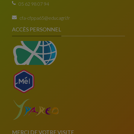
05 62 98 07 94
cfa-cfppa65@educagri.fr
ACCÈS PERSONNEL
MERCI DE VOTRE VISITE