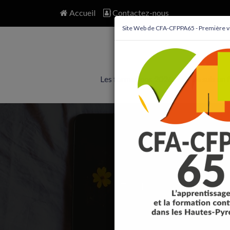
Accueil
Contactez-nous
Site Web de CFA-CFPPA65 - Première vi
Les formations 2026
Je suis un f
Tous les événements importa