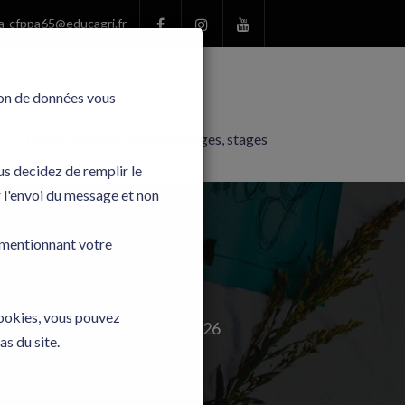
a-cfppa65@educagri.fr
tion de données vous
Offres, emplois, apprentissages, stages
us decidez de remplir le
r l'envoi du message et non
n mentionnant votre
cookies, vous pouvez
e formation se trouvent ici 2026
as du site.