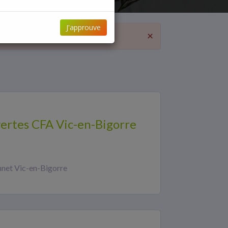
J'approuve
×
ertes CFA Vic-en-Bigorre
net Vic-en-Bigorre