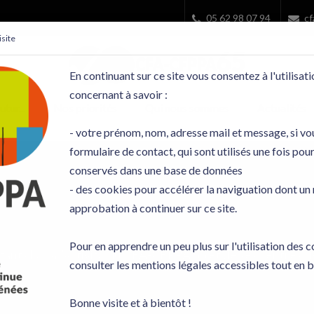
05 62 98 07 94
cf
site
En continuant sur ce site vous consentez à l'utilisa
concernant à savoir :
utur...
Nos priorités
Qui nous sommes
Actualités
- votre prénom, nom, adresse mail et message, si vo
formulaire de contact, qui sont utilisés une fois pou
conservés dans une base de données
- des cookies pour accélérer la naviguation dont u
approbation à continuer sur ce site.
Dates et événements
Pour en apprendre un peu plus sur l'utilisation des 
nts liés à l'activité du CFA-CFPPA 65 et de ses centres d
consulter les mentions légales accessibles tout en b
Bonne visite et à bientôt !