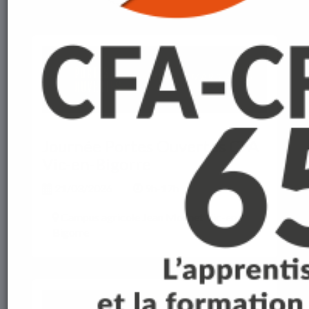
Événements passés
Journée Portes Ouvertes CFA
Vic-en-Bigorre
21/03/2026
9h-17h
Campus agricole Jean Monnet Vic-en-
Bigorre