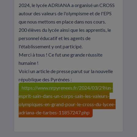
2024, le lycée ADRIANA a organisé un CROSS
autour des valeurs de l'olympisme et de l'EPS
que nous mettons en place dans nos cours.
200 élèves du lycée ainsi que les apprentis, le
personnel éducatif et les agents de
l'établissement y ont participé.
Merci à tous ! Ce fut une grande réussite
humaine !
Voici un article de presse parut sur la nouvelle
république des Pyrénées :
https://www.nrpyrenees.fr/2024/03/29/un-
esprit-sain-dans-un-corps-sain-les-valeurs-
olympiques-en-grand-pour-le-cross-du-lycee-
adriana-de-tarbes-11857247.php