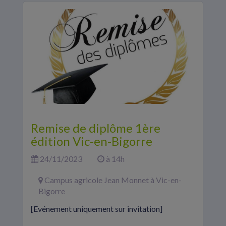
Remise de diplôme 1ère
édition Vic-en-Bigorre
24/11/2023
à 14h
Campus agricole Jean Monnet à Vic-en-
Bigorre
[Evénement uniquement sur invitation]